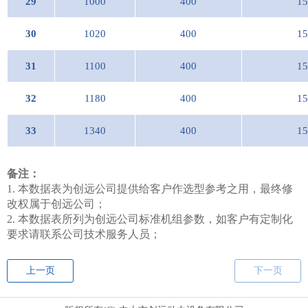
29
1000
400
15
30
1020
400
15
31
1100
400
15
32
1180
400
15
33
1340
400
15
备注：
1. 本
数据
表为
创远
公司提供给客户作选型参考之用，最终修
改权属于
创远
公司；
2. 本
数据
表所列为
创远
公司标准机组参数，如客户有定制化
要求请联系公司技术服务人员；
上一页
下一页