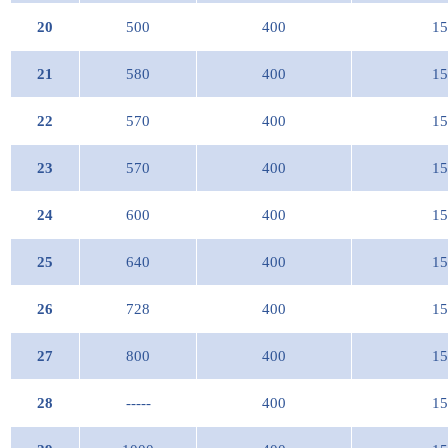
20
500
400
15
21
580
400
15
22
570
400
15
23
570
400
15
24
600
400
15
25
640
400
15
26
728
400
15
27
800
400
15
28
-----
400
15