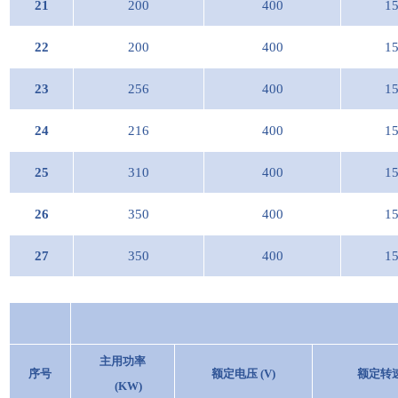
21
200
400
1
22
200
400
1
23
256
400
1
24
216
400
1
25
310
400
1
26
350
400
1
27
350
400
1
主用功率
序号
额定电压 (V)
额定转速 
(KW)