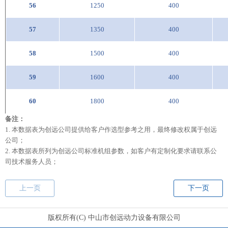
56
1250
400
57
1350
400
58
1500
400
59
1600
400
60
1800
400
备注：
1. 本
数据
表为
创远
公司提供给客户作选型参考之用，最终修改权属于
创远
公司；
2. 本
数据
表所列为
创远
公司标准机组参数，如客户有定制化要求请联系公
司技术服务人员；
上一页
下一页
版权所有(C) 中山市创远动力设备有限公司