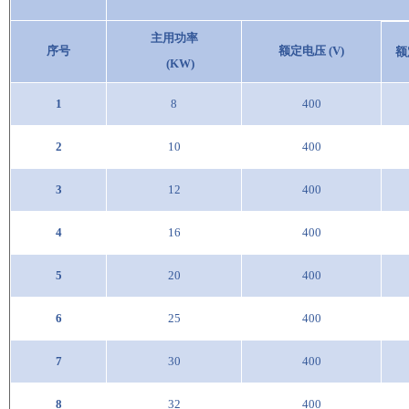
主用功率
序号
额定电压 (V)
额
(KW)
1
8
400
2
10
400
3
12
400
4
16
400
5
20
400
6
25
400
7
30
400
8
32
400